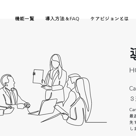
機能一覧
導入方法＆FAQ
ケアビジョンとは
H
C
３
C
最
先
し